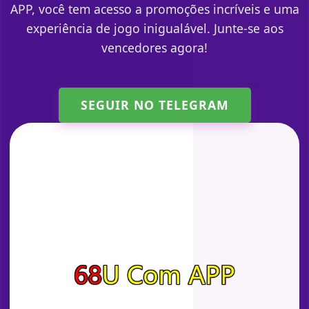
APP, você tem acesso a promoções incríveis e uma
experiência de jogo inigualável. Junte-se aos
vencedores agora!
SEGUIR NO TELEGRAM