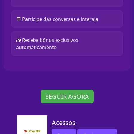
💬 Participe das conversas e interaja
🎁 Receba bônus exclusivos
automaticamente
SEGUIR AGORA
Acessos