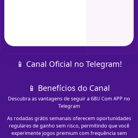
📱 Canal Oficial no Telegram!
📱 Benefícios do Canal
Descubra as vantagens de seguir a 68U Com APP no
Telegram
As rodadas grátis semanais oferecem oportunidades
regulares de ganho sem risco, permitindo que você
experimente jogos premium com frequência sem