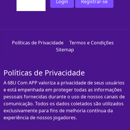
Login
Registrar-se
Políticas de Privacidade
Termos e Condições
Sitemap
Políticas de Privacidade
A 68U Com APP valoriza a privacidade de seus usuários
e está empenhada em proteger todas as informações
pessoais fornecidas durante o uso de nossos canais de
comunicação. Todos os dados coletados são utilizados
exclusivamente para fins de melhoria contínua da
experiência de nossos jogadores.