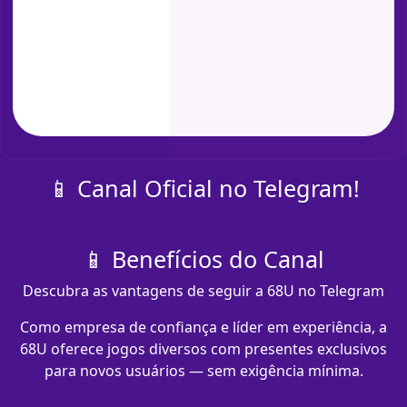
📱 Canal Oficial no Telegram!
📱 Benefícios do Canal
Descubra as vantagens de seguir a 68U no Telegram
Como empresa de confiança e líder em experiência, a
68U oferece jogos diversos com presentes exclusivos
para novos usuários — sem exigência mínima.