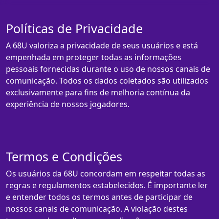
Políticas de Privacidade
A 68U valoriza a privacidade de seus usuários e está
empenhada em proteger todas as informações
pessoais fornecidas durante o uso de nossos canais de
comunicação. Todos os dados coletados são utilizados
exclusivamente para fins de melhoria contínua da
experiência de nossos jogadores.
Termos e Condições
Os usuários da 68U concordam em respeitar todas as
regras e regulamentos estabelecidos. É importante ler
e entender todos os termos antes de participar de
nossos canais de comunicação. A violação destes