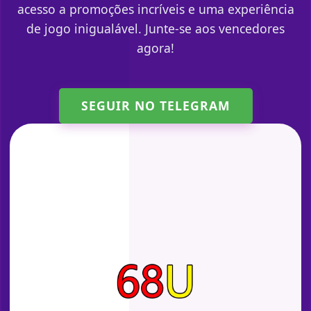
acesso a promoções incríveis e uma experiência
de jogo inigualável. Junte-se aos vencedores
agora!
SEGUIR NO TELEGRAM