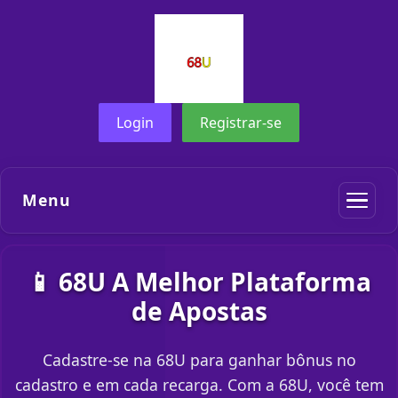
Login
Registrar-se
Menu
📱 68U A Melhor Plataforma
de Apostas
Cadastre-se na 68U para ganhar bônus no
cadastro e em cada recarga. Com a 68U, você tem