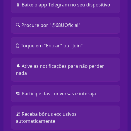
📱 Baixe o app Telegram no seu dispositivo
🔍 Procure por "@68UOficial"
👆 Toque em "Entrar" ou "Join"
🔔 Ative as notificações para não perder
nada
💬 Participe das conversas e interaja
🎁 Receba bônus exclusivos
automaticamente