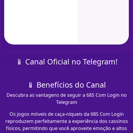
📱 Canal Oficial no Telegram!
📱 Benefícios do Canal
Descubra as vantagens de seguir a 68S Com Login no
Telegram
Os jogos móveis de caça-níqueis da 68S Com Login
reproduzem perfeitamente a experiência dos cassinos
físicos, permitindo que você aproveite emoção e altos