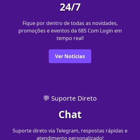
24/7
Fique por dentro de todas as novidades,
promoções e eventos da 68S Com Login em
tempo real!
Ver Notícias
💬 Suporte Direto
Chat
Suporte direto via Telegram, respostas rápidas e
atendimento personalizado!