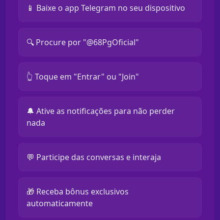
📱 Baixe o app Telegram no seu dispositivo
🔍 Procure por "@68PgOficial"
👆 Toque em "Entrar" ou "Join"
🔔 Ative as notificações para não perder
nada
💬 Participe das conversas e interaja
🎁 Receba bônus exclusivos
automaticamente