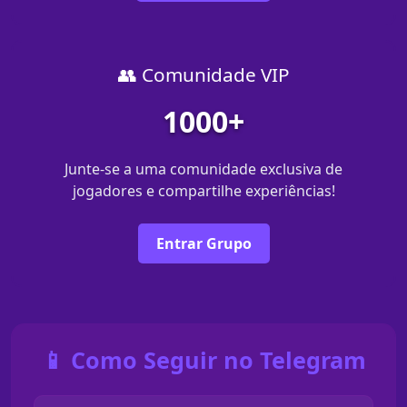
👥 Comunidade VIP
1000+
Junte-se a uma comunidade exclusiva de
jogadores e compartilhe experiências!
Entrar Grupo
📱 Como Seguir no Telegram