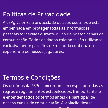
Políticas de Privacidade
A 68Pg valoriza a privacidade de seus usuários e está
empenhada em proteger todas as informações
pessoais fornecidas durante o uso de nossos canais de
comunicação. Todos os dados coletados são utilizados
exclusivamente para fins de melhoria contínua da
experiência de nossos jogadores.
Termos e Condições
Os usuários da 68Pg concordam em respeitar todas as
regras e regulamentos estabelecidos. É importante ler
e entender todos os termos antes de participar de
nossos canais de comunicação. A violação destes