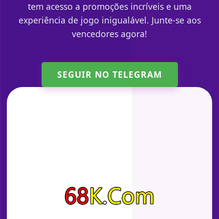
tem acesso a promoções incríveis e uma
experiência de jogo inigualável. Junte-se aos
vencedores agora!
SEGUIR NO TELEGRAM