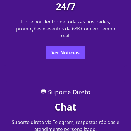
24/7
Fique por dentro de todas as novidades,
promoções e eventos da 68K.Com em tempo
real!
Ver Notícias
💬 Suporte Direto
Chat
Suporte direto via Telegram, respostas rápidas e
atendimento personalizado!