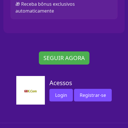
🎁 Receba bônus exclusivos
automaticamente
SEGUIR AGORA
Acessos
Login
Registrar-se