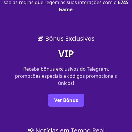
são as regras que regem as suas interações com o
6745
Game
.
🎁 Bônus Exclusivos
VIP
Receba bônus exclusivos do Telegram,
promoções especiais e códigos promocionais
únicos!
Ver Bônus
📢 Notícias em Tempo Real