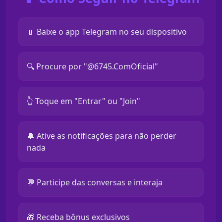
📱 Baixe o app Telegram no seu dispositivo
🔍 Procure por "@6745.ComOficial"
👆 Toque em "Entrar" ou "Join"
🔔 Ative as notificações para não perder
nada
💬 Participe das conversas e interaja
🎁 Receba bônus exclusivos