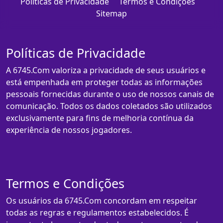
Políticas de Privacidade
Termos e Condições
Sitemap
Políticas de Privacidade
A 6745.Com valoriza a privacidade de seus usuários e
está empenhada em proteger todas as informações
pessoais fornecidas durante o uso de nossos canais de
comunicação. Todos os dados coletados são utilizados
exclusivamente para fins de melhoria contínua da
experiência de nossos jogadores.
Termos e Condições
Os usuários da 6745.Com concordam em respeitar
todas as regras e regulamentos estabelecidos. É