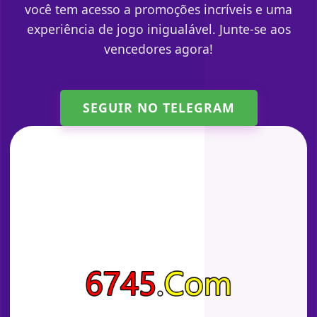
você tem acesso a promoções incríveis e uma
experiência de jogo inigualável. Junte-se aos
vencedores agora!
SEGUIR NO TELEGRAM