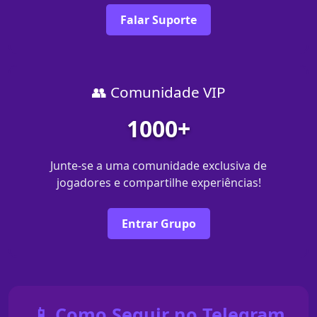
Falar Suporte
👥 Comunidade VIP
1000+
Junte-se a uma comunidade exclusiva de
jogadores e compartilhe experiências!
Entrar Grupo
📱 Como Seguir no Telegram