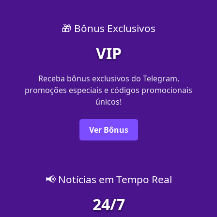
🎁 Bônus Exclusivos
VIP
Receba bônus exclusivos do Telegram,
promoções especiais e códigos promocionais
únicos!
Ver Bônus
📢 Notícias em Tempo Real
24/7