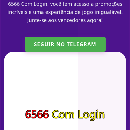
6566 Com Login, você tem acesso a promoções
incríveis e uma experiência de jogo inigualável.
Junte-se aos vencedores agora!
SEGUIR NO TELEGRAM