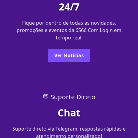
24/7
Fique por dentro de todas as novidades,
promoções e eventos da 6566 Com Login em
tempo real!
Ver Notícias
💬 Suporte Direto
Chat
Suporte direto via Telegram, respostas rápidas e
atendimento personalizado!