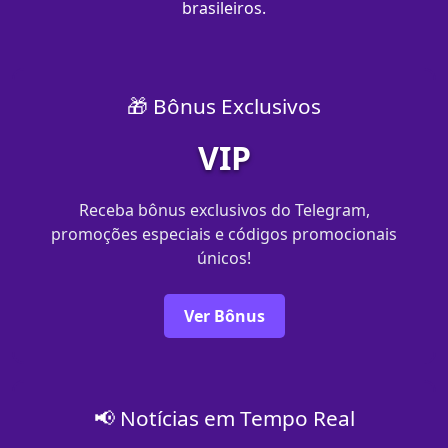
brasileiros.
🎁 Bônus Exclusivos
VIP
Receba bônus exclusivos do Telegram,
promoções especiais e códigos promocionais
únicos!
Ver Bônus
📢 Notícias em Tempo Real