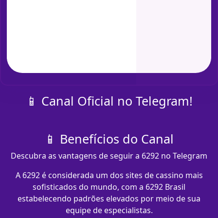
📱 Canal Oficial no Telegram!
📱 Benefícios do Canal
Descubra as vantagens de seguir a 6292 no Telegram
A 6292 é considerada um dos sites de cassino mais
sofisticados do mundo, com a 6292 Brasil
estabelecendo padrões elevados por meio de sua
equipe de especialistas.