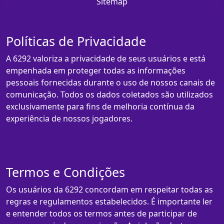
Sitemap
Políticas de Privacidade
A 6292 valoriza a privacidade de seus usuários e está
empenhada em proteger todas as informações
pessoais fornecidas durante o uso de nossos canais de
comunicação. Todos os dados coletados são utilizados
exclusivamente para fins de melhoria contínua da
experiência de nossos jogadores.
Termos e Condições
Os usuários da 6292 concordam em respeitar todas as
regras e regulamentos estabelecidos. É importante ler
e entender todos os termos antes de participar de