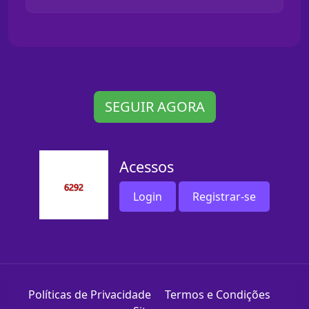
SEGUIR AGORA
Acessos
Login
Registrar-se
Políticas de Privacidade
Termos e Condições