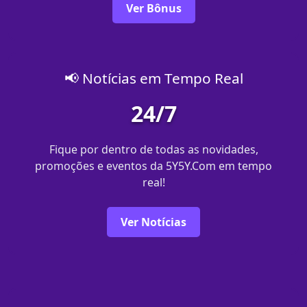
Ver Bônus
📢 Notícias em Tempo Real
24/7
Fique por dentro de todas as novidades,
promoções e eventos da 5Y5Y.Com em tempo
real!
Ver Notícias