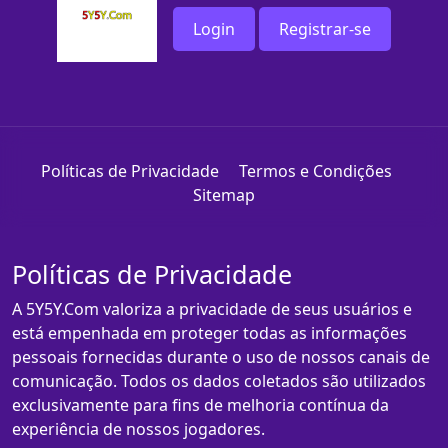
Login
Registrar-se
Políticas de Privacidade
Termos e Condições
Sitemap
Políticas de Privacidade
A 5Y5Y.Com valoriza a privacidade de seus usuários e
está empenhada em proteger todas as informações
pessoais fornecidas durante o uso de nossos canais de
comunicação. Todos os dados coletados são utilizados
exclusivamente para fins de melhoria contínua da
experiência de nossos jogadores.