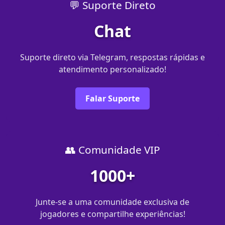
💬 Suporte Direto
Chat
Suporte direto via Telegram, respostas rápidas e
atendimento personalizado!
Falar Suporte
👥 Comunidade VIP
1000+
Junte-se a uma comunidade exclusiva de
jogadores e compartilhe experiências!