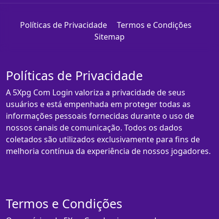
Políticas de Privacidade
Termos e Condições
Sitemap
Políticas de Privacidade
A 5Xpg Com Login valoriza a privacidade de seus
usuários e está empenhada em proteger todas as
informações pessoais fornecidas durante o uso de
nossos canais de comunicação. Todos os dados
coletados são utilizados exclusivamente para fins de
melhoria contínua da experiência de nossos jogadores.
Termos e Condições