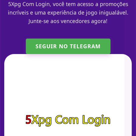
5Xpg Com Login, você tem acesso a promoções
incríveis e uma experiência de jogo inigualável.
Junte-se aos vencedores agora!
SEGUIR NO TELEGRAM