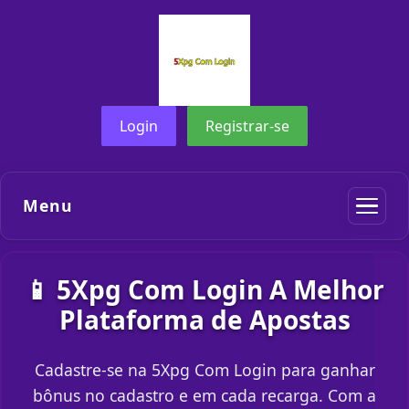
Login
Registrar-se
Menu
📱 5Xpg Com Login A Melhor
Plataforma de Apostas
Cadastre-se na 5Xpg Com Login para ganhar
bônus no cadastro e em cada recarga. Com a