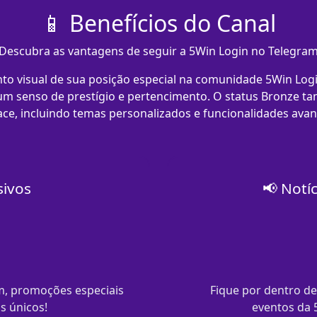
📱 Benefícios do Canal
Descubra as vantagens de seguir a 5Win Login no Telegra
to visual de sua posição especial na comunidade 5Win Login
 um senso de prestígio e pertencimento. O status Bronze 
ace, incluindo temas personalizados e funcionalidades ava
sivos
📢 Notí
m, promoções especiais
Fique por dentro d
s únicos!
eventos da 