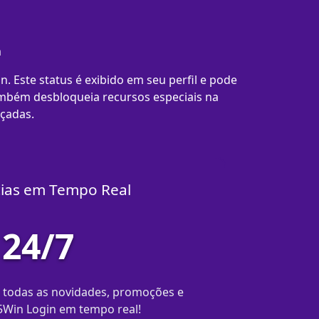
m
. Este status é exibido em seu perfil e pode
também desbloqueia recursos especiais na
nçadas.
cias em Tempo Real
24/7
e todas as novidades, promoções e
5Win Login em tempo real!