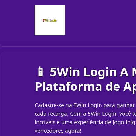
📱 5Win Login A
Plataforma de A
Cadastre-se na 5Win Login para ganhar
cada recarga. Com a 5Win Login, você 
incríveis e uma experiência de jogo inig
vencedores agora!