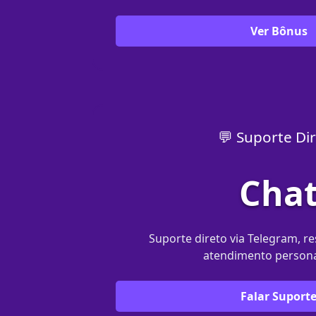
Ver Bônus
💬 Suporte Di
Cha
Suporte direto via Telegram, r
atendimento persona
Falar Suport