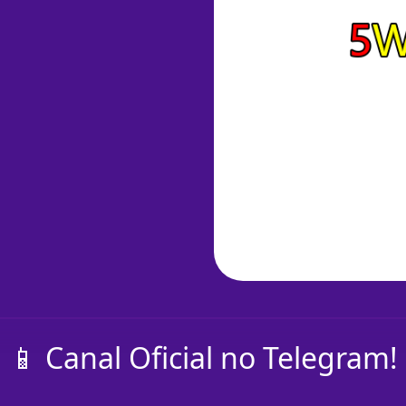
📱 Canal Oficial no Telegram!