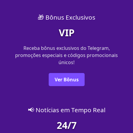
🎁 Bônus Exclusivos
VIP
Receba bônus exclusivos do Telegram,
promoções especiais e códigos promocionais
únicos!
Ver Bônus
📢 Notícias em Tempo Real
24/7