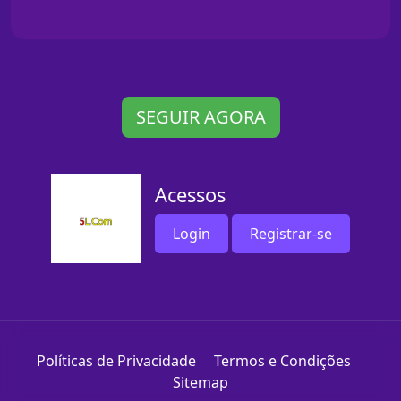
SEGUIR AGORA
Acessos
Login
Registrar-se
Políticas de Privacidade
Termos e Condições
Sitemap