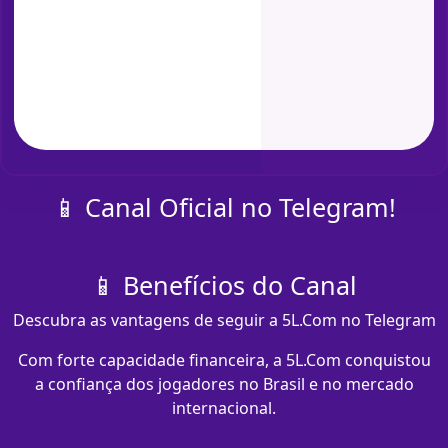
📱 Canal Oficial no Telegram!
📱 Benefícios do Canal
Descubra as vantagens de seguir a 5L.Com no Telegram
Com forte capacidade financeira, a 5L.Com conquistou
a confiança dos jogadores no Brasil e no mercado
internacional.