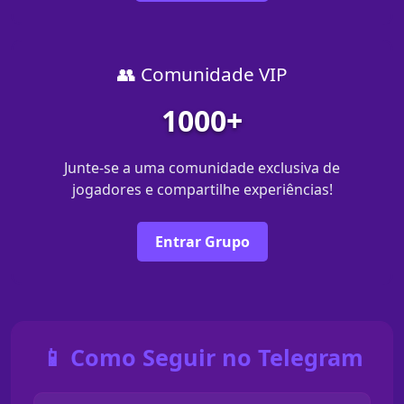
👥 Comunidade VIP
1000+
Junte-se a uma comunidade exclusiva de
jogadores e compartilhe experiências!
Entrar Grupo
📱 Como Seguir no Telegram