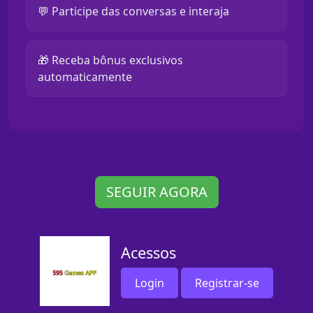
💬 Participe das conversas e interaja
🎁 Receba bônus exclusivos
automaticamente
SEGUIR AGORA
Acessos
Login
Registrar-se