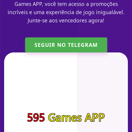
Games APP, você tem acesso a promoções
incríveis e uma experiência de jogo inigualável.
Junte-se aos vencedores agora!
SEGUIR NO TELEGRAM