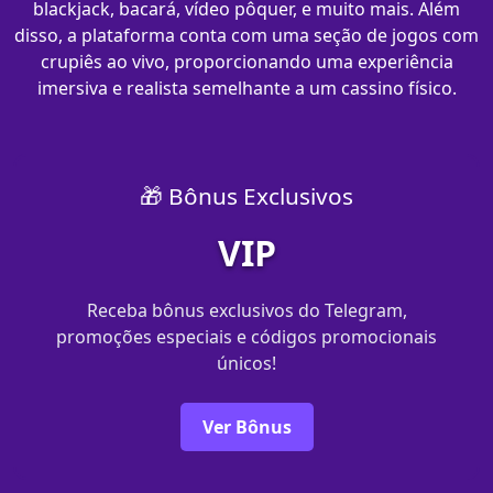
blackjack, bacará, vídeo pôquer, e muito mais. Além
disso, a plataforma conta com uma seção de jogos com
crupiês ao vivo, proporcionando uma experiência
imersiva e realista semelhante a um cassino físico.
🎁 Bônus Exclusivos
VIP
Receba bônus exclusivos do Telegram,
promoções especiais e códigos promocionais
únicos!
Ver Bônus