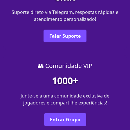
Suporte direto via Telegram, respostas rápidas e
atendimento personalizado!
Falar Suporte
👥 Comunidade VIP
1000+
Junte-se a uma comunidade exclusiva de
jogadores e compartilhe experiências!
Entrar Grupo