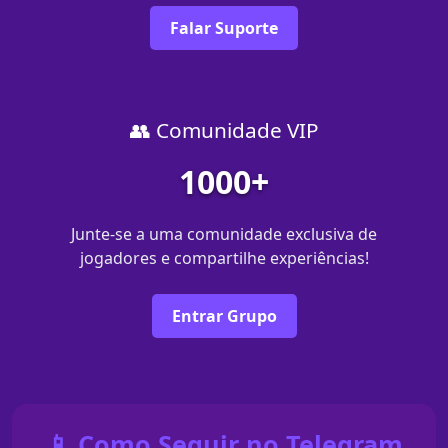
Falar Suporte
👥 Comunidade VIP
1000+
Junte-se a uma comunidade exclusiva de
jogadores e compartilhe experiências!
Entrar Grupo
📱 Como Seguir no Telegram