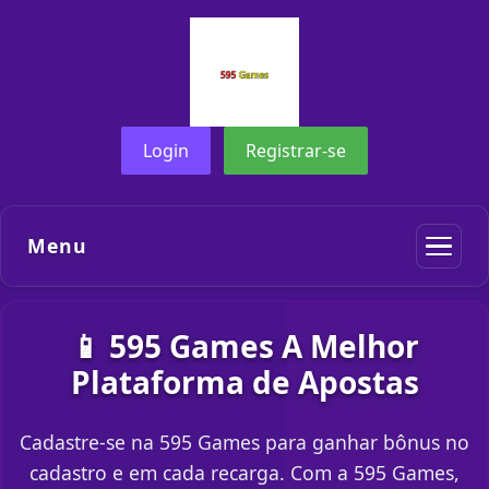
Login
Registrar-se
Menu
📱 595 Games A Melhor
Plataforma de Apostas
Cadastre-se na 595 Games para ganhar bônus no
cadastro e em cada recarga. Com a 595 Games,