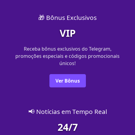
🎁 Bônus Exclusivos
VIP
Receba bônus exclusivos do Telegram,
promoções especiais e códigos promocionais
únicos!
Ver Bônus
📢 Notícias em Tempo Real
24/7