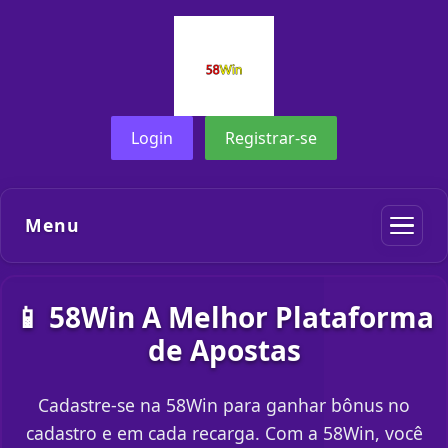
Login
Registrar-se
Menu
📱 58Win A Melhor Plataforma
de Apostas
Cadastre-se na 58Win para ganhar bônus no
cadastro e em cada recarga. Com a 58Win, você