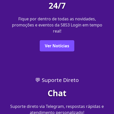
24/7
Fique por dentro de todas as novidades,
promoções e eventos da 5853 Login em tempo
real!
Ver Notícias
💬 Suporte Direto
Chat
Suporte direto via Telegram, respostas rápidas e
atendimento personalizado!