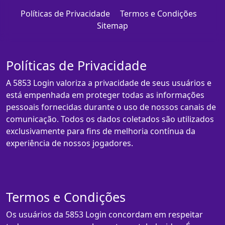
Políticas de Privacidade
Termos e Condições
Sitemap
Políticas de Privacidade
A 5853 Login valoriza a privacidade de seus usuários e
está empenhada em proteger todas as informações
pessoais fornecidas durante o uso de nossos canais de
comunicação. Todos os dados coletados são utilizados
exclusivamente para fins de melhoria contínua da
experiência de nossos jogadores.
Termos e Condições
Os usuários da 5853 Login concordam em respeitar