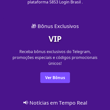
plataforma 5853 Login Brasil .
🎁 Bônus Exclusivos
VIP
Receba bônus exclusivos do Telegram,
promoções especiais e códigos promocionais
únicos!
Ver Bônus
📢 Notícias em Tempo Real