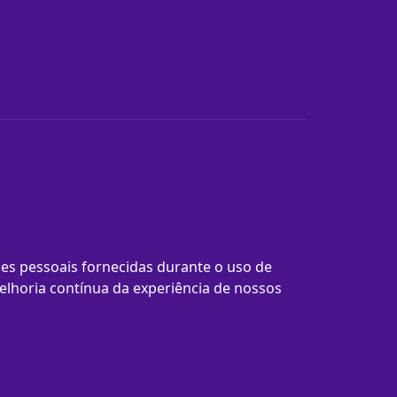
es pessoais fornecidas durante o uso de
elhoria contínua da experiência de nossos