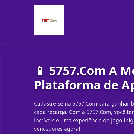
📱 5757.Com A M
Plataforma de A
Cadastre-se na 5757.Com para ganhar 
cada recarga. Com a 5757.Com, você t
incríveis e uma experiência de jogo inig
vencedores agora!