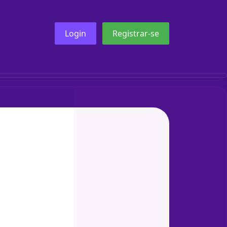
Login
Registrar-se