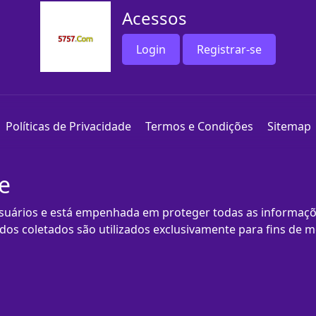
Acessos
Login
Registrar-se
Políticas de Privacidade
Termos e Condições
Sitemap
de
usuários e está empenhada em proteger todas as informaçõ
os coletados são utilizados exclusivamente para fins de m