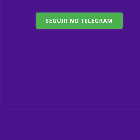
SEGUIR NO TELEGRAM