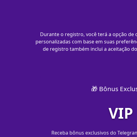
Durante o registro, você terá a opção de 
personalizadas com base em suas preferênc
de registro também inclui a aceitação d
🎁 Bônus Exclu
VIP
Receba bônus exclusivos do Telegra