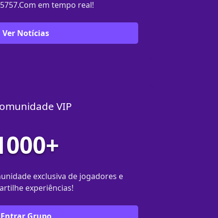
 5757.Com em tempo real!
Ver Notícias
Comunidade VIP
1000+
unidade exclusiva de jogadores e
rtilhe experiências!
Entrar Grupo