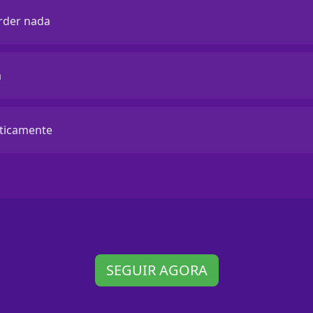
erder nada
a
aticamente
SEGUIR AGORA