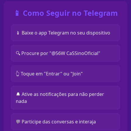
📱 Como Seguir no Telegram
📱 Baixe o app Telegram no seu dispositivo
🔍 Procure por "@56W CaSSinoOficial"
👆 Toque em "Entrar" ou "Join"
🔔 Ative as notificações para não perder
nada
💬 Participe das conversas e interaja