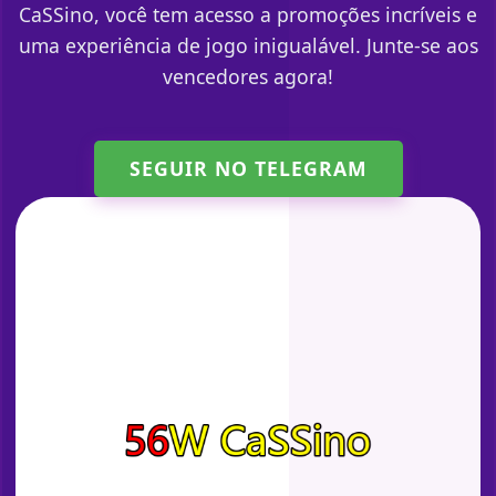
CaSSino, você tem acesso a promoções incríveis e
uma experiência de jogo inigualável. Junte-se aos
vencedores agora!
SEGUIR NO TELEGRAM