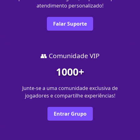
atendimento personalizado!
Falar Suporte
👥 Comunidade VIP
1000+
Junte-se a uma comunidade exclusiva de
jogadores e compartilhe experiências!
Entrar Grupo