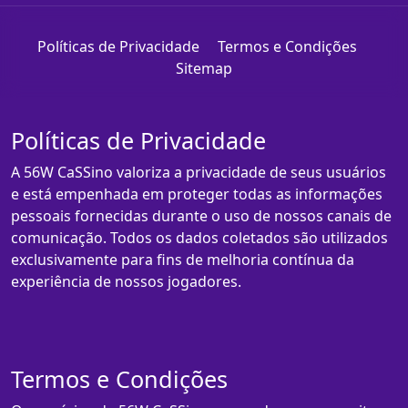
Políticas de Privacidade
Termos e Condições
Sitemap
Políticas de Privacidade
A 56W CaSSino valoriza a privacidade de seus usuários
e está empenhada em proteger todas as informações
pessoais fornecidas durante o uso de nossos canais de
comunicação. Todos os dados coletados são utilizados
exclusivamente para fins de melhoria contínua da
experiência de nossos jogadores.
Termos e Condições