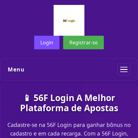
Login
Registrar-se
Menu
📱 56F Login A Melhor
Plataforma de Apostas
Cadastre-se na 56F Login para ganhar bônus no
cadastro e em cada recarga. Com a 56F Login,