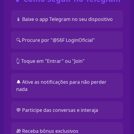
📱 Baixe o app Telegram no seu dispositivo
🔍 Procure por "@56F LoginOficial"
👆 Toque em "Entrar" ou "Join"
🔔 Ative as notificações para não perder
nada
💬 Participe das conversas e interaja
🎁 Receba bônus exclusivos