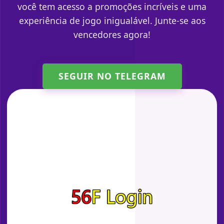
você tem acesso a promoções incríveis e uma
experiência de jogo inigualável. Junte-se aos
vencedores agora!
SEGUIR NO TELEGRAM