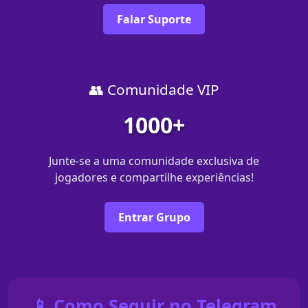
Falar Suporte
👥 Comunidade VIP
1000+
Junte-se a uma comunidade exclusiva de
jogadores e compartilhe experiências!
Entrar Grupo
📱 Como Seguir no Telegram