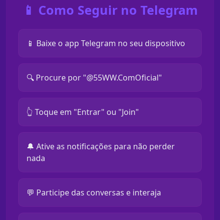
📱 Como Seguir no Telegram
📱 Baixe o app Telegram no seu dispositivo
🔍 Procure por "@55WW.ComOficial"
👆 Toque em "Entrar" ou "Join"
🔔 Ative as notificações para não perder
nada
💬 Participe das conversas e interaja