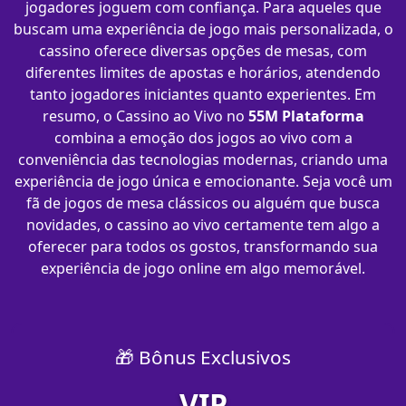
jogadores joguem com confiança. Para aqueles que
buscam uma experiência de jogo mais personalizada, o
cassino oferece diversas opções de mesas, com
diferentes limites de apostas e horários, atendendo
tanto jogadores iniciantes quanto experientes. Em
resumo, o Cassino ao Vivo no
55M Plataforma
combina a emoção dos jogos ao vivo com a
conveniência das tecnologias modernas, criando uma
experiência de jogo única e emocionante. Seja você um
fã de jogos de mesa clássicos ou alguém que busca
novidades, o cassino ao vivo certamente tem algo a
oferecer para todos os gostos, transformando sua
experiência de jogo online em algo memorável.
🎁 Bônus Exclusivos
VIP