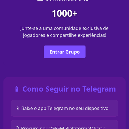
1000+
Junte-se a uma comunidade exclusiva de
jogadores e compartilhe experiências!
Entrar Grupo
📱 Como Seguir no Telegram
📱 Baixe o app Telegram no seu dispositivo
🔍 Procure por "@55M PlataformaOficial"