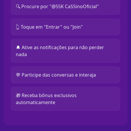
🔍 Procure por "@55K CaSSinoOficial"
👆 Toque em "Entrar" ou "Join"
🔔 Ative as notificações para não perder
nada
💬 Participe das conversas e interaja
🎁 Receba bônus exclusivos
automaticamente