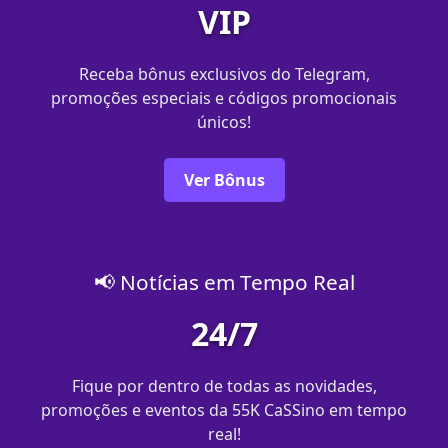
VIP
Receba bônus exclusivos do Telegram,
promoções especiais e códigos promocionais
únicos!
Ver Bônus
📢 Notícias em Tempo Real
24/7
Fique por dentro de todas as novidades,
promoções e eventos da 55K CaSSino em tempo
real!