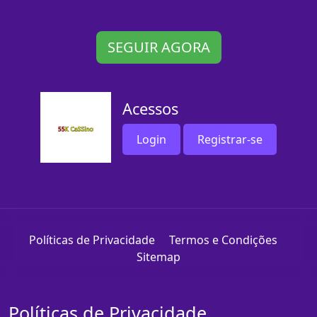
SEGUIR AGORA
Acessos
Login
Registrar-se
Políticas de Privacidade
Termos e Condições
Sitemap
Políticas de Privacidade