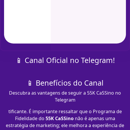
📱 Canal Oficial no Telegram!
📱 Benefícios do Canal
Descubra as vantagens de seguir a 55K CaSSino no
Telegram
tificante. É importante ressaltar que o Programa de
Fidelidade do
55K CaSSino
não é apenas uma
estratégia de marketing; ele melhora a experiência de