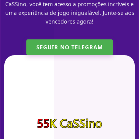
CaSSino, você tem acesso a promoções incríveis e
uma experiência de jogo inigualável. Junte-se aos
vencedores agora!
SEGUIR NO TELEGRAM