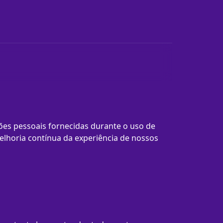
ões pessoais fornecidas durante o uso de
elhoria contínua da experiência de nossos