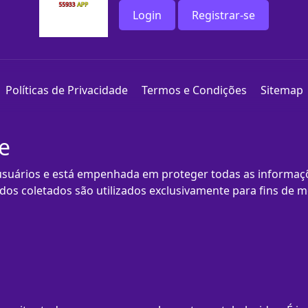
Login
Registrar-se
Políticas de Privacidade
Termos e Condições
Sitemap
de
 usuários e está empenhada em proteger todas as informaç
os coletados são utilizados exclusivamente para fins de m