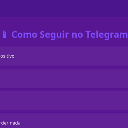
📱 Como Seguir no Telegram
ositivo
erder nada