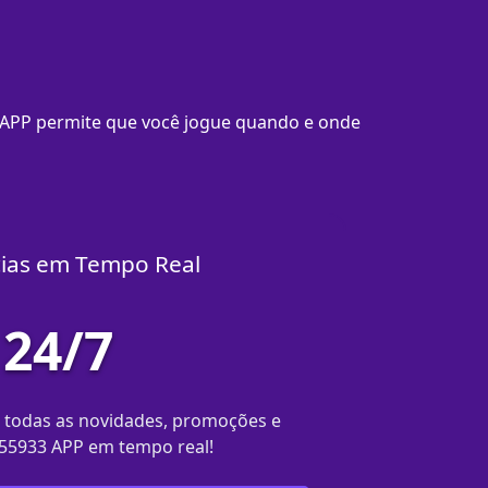
3 APP permite que você jogue quando e onde
cias em Tempo Real
24/7
e todas as novidades, promoções e
 55933 APP em tempo real!