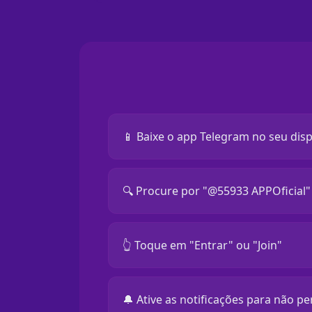
📱 Baixe o app Telegram no seu disp
🔍 Procure por "@55933 APPOficial"
👆 Toque em "Entrar" ou "Join"
🔔 Ative as notificações para não p