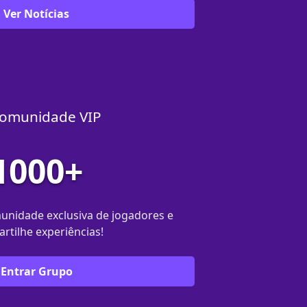
Ver Notícias
Comunidade VIP
1000+
unidade exclusiva de jogadores e
rtilhe experiências!
Entrar Grupo