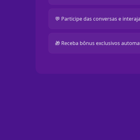
💬 Participe das conversas e interaj
🎁 Receba bônus exclusivos autom