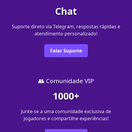
Chat
Suporte direto via Telegram, respostas rápidas e
atendimento personalizado!
Falar Suporte
👥 Comunidade VIP
1000+
Junte-se a uma comunidade exclusiva de
jogadores e compartilhe experiências!