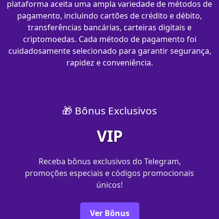
plataforma aceita uma ampla variedade de métodos de
pagamento, incluindo cartões de crédito e débito,
transferências bancárias, carteiras digitais e
criptomoedas. Cada método de pagamento foi
cuidadosamente selecionado para garantir segurança,
rapidez e conveniência.
🎁 Bônus Exclusivos
VIP
Receba bônus exclusivos do Telegram,
promoções especiais e códigos promocionais
únicos!
Ver Bônus