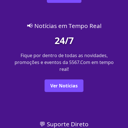
📢 Notícias em Tempo Real
24/7
Fique por dentro de todas as novidades,
promoções e eventos da 5567.Com em tempo
real!
Ver Notícias
💬 Suporte Direto