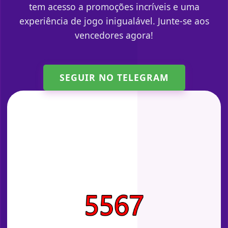
tem acesso a promoções incríveis e uma
experiência de jogo inigualável. Junte-se aos
vencedores agora!
SEGUIR NO TELEGRAM