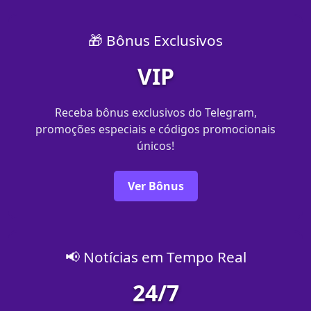
🎁 Bônus Exclusivos
VIP
Receba bônus exclusivos do Telegram,
promoções especiais e códigos promocionais
únicos!
Ver Bônus
📢 Notícias em Tempo Real
24/7