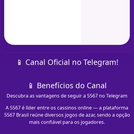
📱 Canal Oficial no Telegram!
📱 Benefícios do Canal
Descubra as vantagens de seguir a 5567 no Telegram
A 5567 é líder entre os cassinos online — a plataforma
5567 Brasil reúne diversos jogos de azar, sendo a opção
mais confiável para os jogadores.