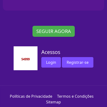
SEGUIR AGORA
Acessos
Login
Registrar-se
Políticas de Privacidade
Termos e Condições
Sitemap