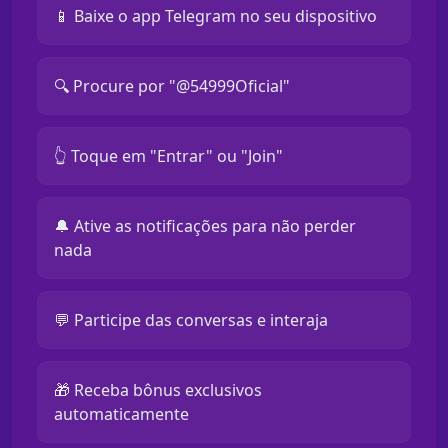
📱 Baixe o app Telegram no seu dispositivo
🔍 Procure por "@54999Oficial"
👆 Toque em "Entrar" ou "Join"
🔔 Ative as notificações para não perder
nada
💬 Participe das conversas e interaja
🎁 Receba bônus exclusivos
automaticamente