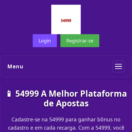
Login
Registrar-se
Menu
📱 54999 A Melhor Plataforma
de Apostas
Cadastre-se na 54999 para ganhar bônus no
cadastro e em cada recarga. Com a 54999, você