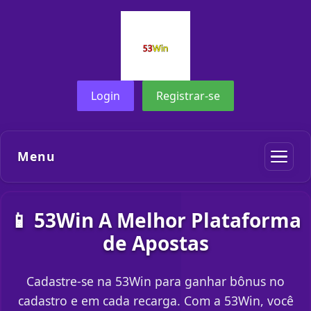
Login
Registrar-se
Menu
📱 53Win A Melhor Plataforma
de Apostas
Cadastre-se na 53Win para ganhar bônus no
cadastro e em cada recarga. Com a 53Win, você