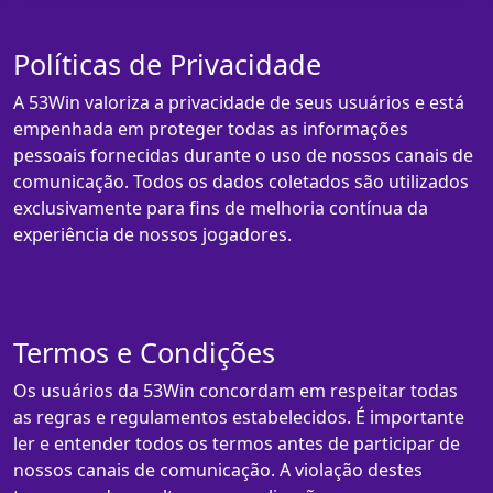
Políticas de Privacidade
A 53Win valoriza a privacidade de seus usuários e está
empenhada em proteger todas as informações
pessoais fornecidas durante o uso de nossos canais de
comunicação. Todos os dados coletados são utilizados
exclusivamente para fins de melhoria contínua da
experiência de nossos jogadores.
Termos e Condições
Os usuários da 53Win concordam em respeitar todas
as regras e regulamentos estabelecidos. É importante
ler e entender todos os termos antes de participar de
nossos canais de comunicação. A violação destes