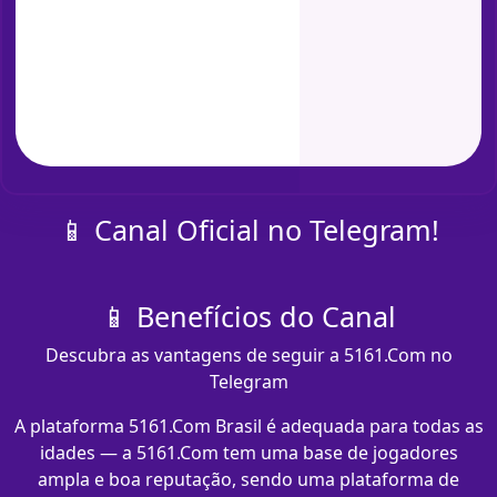
📱 Canal Oficial no Telegram!
📱 Benefícios do Canal
Descubra as vantagens de seguir a 5161.Com no
Telegram
A plataforma 5161.Com Brasil é adequada para todas as
idades — a 5161.Com tem uma base de jogadores
ampla e boa reputação, sendo uma plataforma de