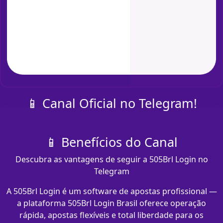
📱 Canal Oficial no Telegram!
📱 Benefícios do Canal
Descubra as vantagens de seguir a 505Brl Login no
Telegram
A 505Brl Login é um software de apostas profissional —
a plataforma 505Brl Login Brasil oferece operação
rápida, apostas flexíveis e total liberdade para os