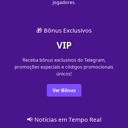
jogadores.
🎁 Bônus Exclusivos
VIP
Receba bônus exclusivos do Telegram,
promoções especiais e códigos promocionais
únicos!
Ver Bônus
📢 Notícias em Tempo Real