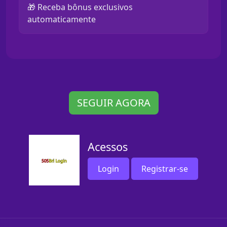
🎁 Receba bônus exclusivos
automaticamente
SEGUIR AGORA
Acessos
Login
Registrar-se