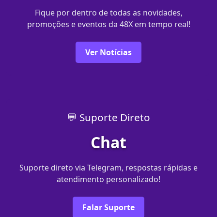
Fique por dentro de todas as novidades,
promoções e eventos da 48X em tempo real!
Ver Notícias
💬 Suporte Direto
Chat
Suporte direto via Telegram, respostas rápidas e
atendimento personalizado!
Falar Suporte