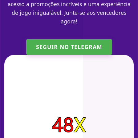
acesso a promoções incríveis e uma experiência
de jogo inigualável. Junte-se aos vencedores
agora!
SEGUIR NO TELEGRAM