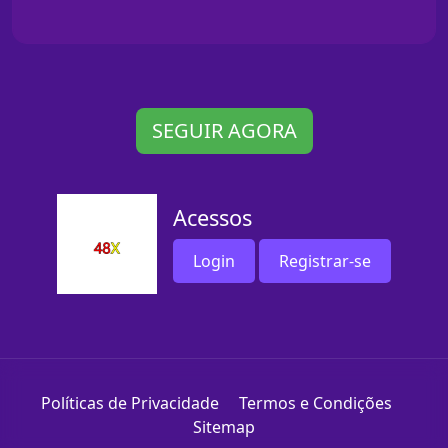
SEGUIR AGORA
Acessos
Login
Registrar-se
Políticas de Privacidade
Termos e Condições
Sitemap