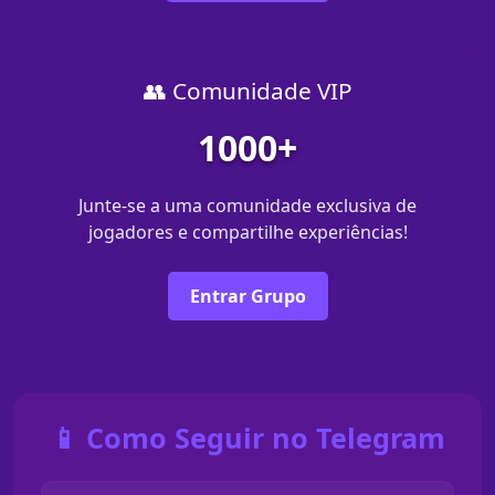
👥 Comunidade VIP
1000+
Junte-se a uma comunidade exclusiva de
jogadores e compartilhe experiências!
Entrar Grupo
📱 Como Seguir no Telegram