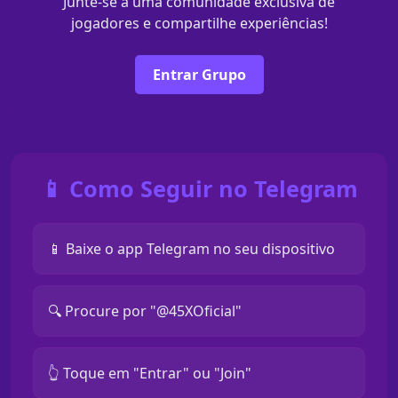
Junte-se a uma comunidade exclusiva de
jogadores e compartilhe experiências!
Entrar Grupo
📱 Como Seguir no Telegram
📱 Baixe o app Telegram no seu dispositivo
🔍 Procure por "@45XOficial"
👆 Toque em "Entrar" ou "Join"