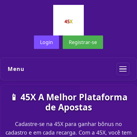
Login
Registrar-se
Menu
📱 45X A Melhor Plataforma
de Apostas
Cadastre-se na 45X para ganhar bônus no
cadastro e em cada recarga. Com a 45X, você tem