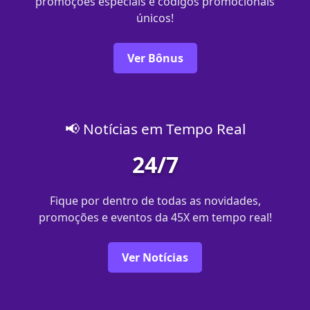
promoções especiais e códigos promocionais
únicos!
Ver Bônus
📢 Notícias em Tempo Real
24/7
Fique por dentro de todas as novidades,
promoções e eventos da 45X em tempo real!
Ver Notícias