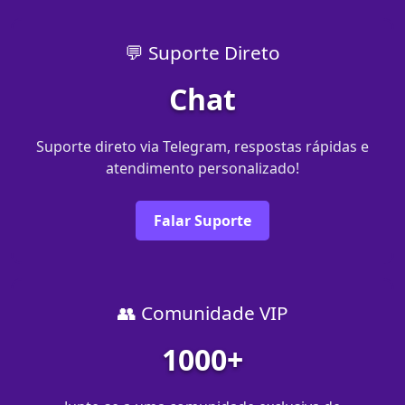
💬 Suporte Direto
Chat
Suporte direto via Telegram, respostas rápidas e
atendimento personalizado!
Falar Suporte
👥 Comunidade VIP
1000+