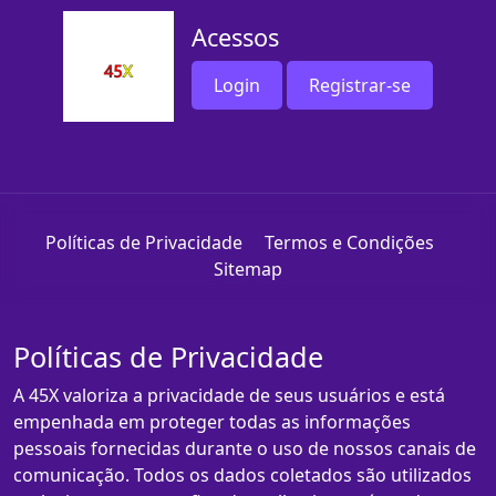
Acessos
Login
Registrar-se
Políticas de Privacidade
Termos e Condições
Sitemap
Políticas de Privacidade
A 45X valoriza a privacidade de seus usuários e está
empenhada em proteger todas as informações
pessoais fornecidas durante o uso de nossos canais de
comunicação. Todos os dados coletados são utilizados