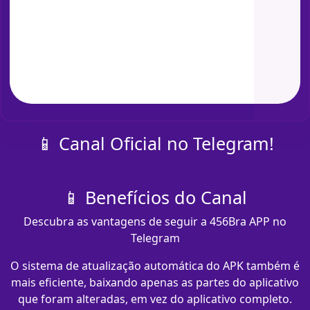
📱 Canal Oficial no Telegram!
📱 Benefícios do Canal
Descubra as vantagens de seguir a 456Bra APP no
Telegram
O sistema de atualização automática do APK também é
mais eficiente, baixando apenas as partes do aplicativo
que foram alteradas, em vez do aplicativo completo.