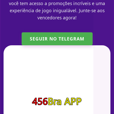
você tem acesso a promoções incríveis e uma
experiência de jogo inigualável. Junte-se aos
vencedores agora!
SEGUIR NO TELEGRAM