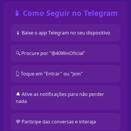
📱 Como Seguir no Telegram
📱 Baixe o app Telegram no seu dispositivo
🔍 Procure por "@40WinOficial"
👆 Toque em "Entrar" ou "Join"
🔔 Ative as notificações para não perder
nada
💬 Participe das conversas e interaja