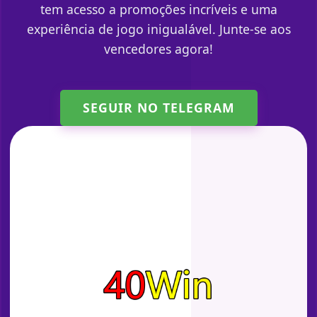
tem acesso a promoções incríveis e uma
experiência de jogo inigualável. Junte-se aos
vencedores agora!
SEGUIR NO TELEGRAM