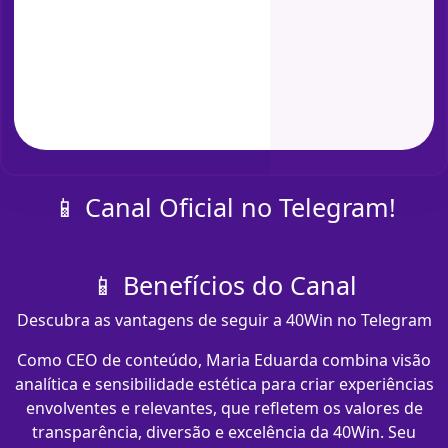
📱 Canal Oficial no Telegram!
📱 Benefícios do Canal
Descubra as vantagens de seguir a 40Win no Telegram
Como CEO de conteúdo, Maria Eduarda combina visão
analítica e sensibilidade estética para criar experiências
envolventes e relevantes, que refletem os valores de
transparência, diversão e excelência da 40Win. Seu