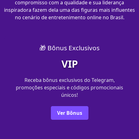
compromisso com a qualidade e sua liderança
inspiradora fazem dela uma das figuras mais influentes
no cenário de entretenimento online no Brasil.
🎁 Bônus Exclusivos
VIP
Receba bônus exclusivos do Telegram,
promoções especiais e códigos promocionais
únicos!
Ver Bônus