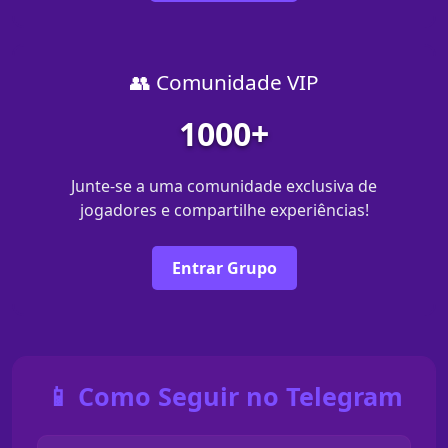
👥 Comunidade VIP
1000+
Junte-se a uma comunidade exclusiva de
jogadores e compartilhe experiências!
Entrar Grupo
📱 Como Seguir no Telegram