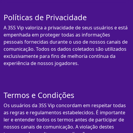
Políticas de Privacidade
A 3SS Vip valoriza a privacidade de seus usuários e está
empenhada em proteger todas as informações
pessoais fornecidas durante o uso de nossos canais de
comunicação. Todos os dados coletados são utilizados
exclusivamente para fins de melhoria contínua da
experiência de nossos jogadores.
Termos e Condições
Os usuários da 3SS Vip concordam em respeitar todas
as regras e regulamentos estabelecidos. É importante
ler e entender todos os termos antes de participar de
nossos canais de comunicação. A violação destes