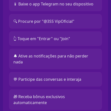
📱 Baixe o app Telegram no seu dispositivo
🔍 Procure por "@3SS VipOficial"
👆 Toque em "Entrar" ou "Join"
🔔 Ative as notificações para não perder
nada
💬 Participe das conversas e interaja
🎁 Receba bônus exclusivos
automaticamente