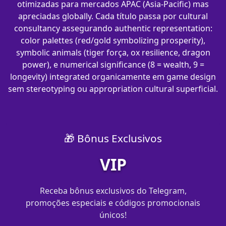
otimizadas para mercados APAC (Asia-Pacific) mas
apreciadas globally. Cada título passa por cultural
consultancy assegurando authentic representation:
color palettes (red/gold symbolizing prosperity),
symbolic animals (tiger força, ox resilience, dragon
power), e numerical significance (8 = wealth, 9 =
longevity) integrated organicamente em game design
sem stereotyping ou appropriation cultural superficial.
🎁 Bônus Exclusivos
VIP
Receba bônus exclusivos do Telegram,
promoções especiais e códigos promocionais
únicos!