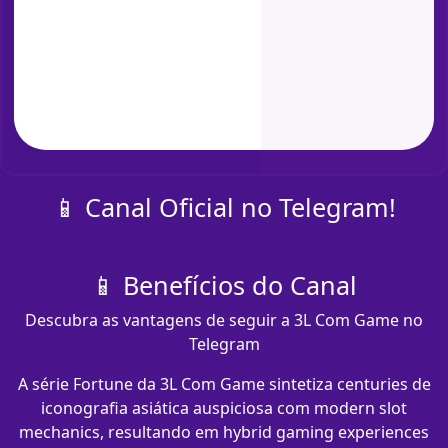
📱 Canal Oficial no Telegram!
📱 Benefícios do Canal
Descubra as vantagens de seguir a 3L Com Game no
Telegram
A série Fortune da 3L Com Game sintetiza centuries de
iconografia asiática auspiciosa com modern slot
mechanics, resultando em hybrid gaming experiences