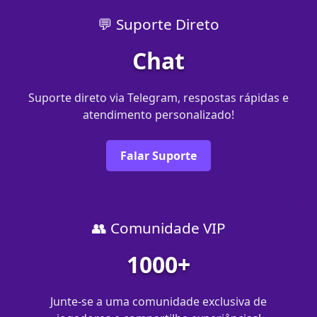
💬 Suporte Direto
Chat
Suporte direto via Telegram, respostas rápidas e
atendimento personalizado!
Falar Suporte
👥 Comunidade VIP
1000+
Junte-se a uma comunidade exclusiva de