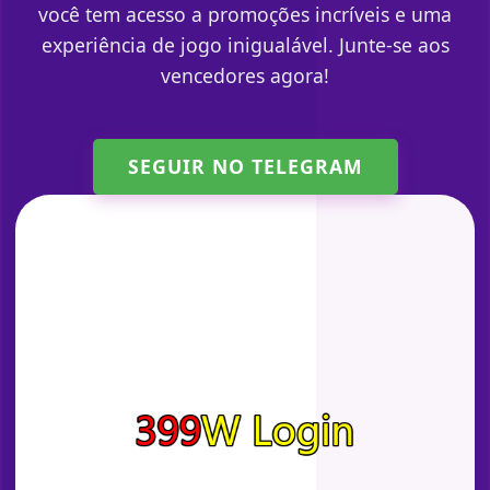
você tem acesso a promoções incríveis e uma
experiência de jogo inigualável. Junte-se aos
vencedores agora!
SEGUIR NO TELEGRAM