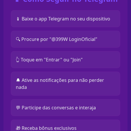
📱 Baixe o app Telegram no seu dispositivo
🔍 Procure por "@399W LoginOficial"
👆 Toque em "Entrar" ou "Join"
🔔 Ative as notificações para não perder
nada
💬 Participe das conversas e interaja
🎁 Receba bônus exclusivos