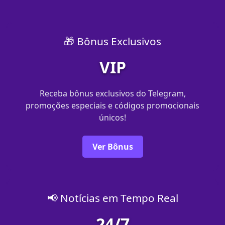
🎁 Bônus Exclusivos
VIP
Receba bônus exclusivos do Telegram,
promoções especiais e códigos promocionais
únicos!
Ver Bônus
📢 Notícias em Tempo Real
24/7