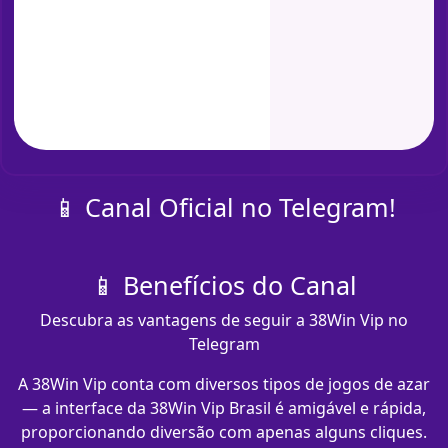
📱 Canal Oficial no Telegram!
📱 Benefícios do Canal
Descubra as vantagens de seguir a 38Win Vip no
Telegram
A 38Win Vip conta com diversos tipos de jogos de azar
— a interface da 38Win Vip Brasil é amigável e rápida,
proporcionando diversão com apenas alguns cliques.