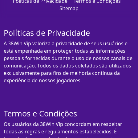
Políticas de Privacidade
Termos e Condições
Sitemap
Políticas de Privacidade
A 38Win Vip valoriza a privacidade de seus usuários e
está empenhada em proteger todas as informações
pessoais fornecidas durante o uso de nossos canais de
comunicação. Todos os dados coletados são utilizados
exclusivamente para fins de melhoria contínua da
experiência de nossos jogadores.
Termos e Condições
Os usuários da 38Win Vip concordam em respeitar
todas as regras e regulamentos estabelecidos. É