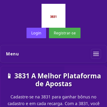
Login
Registrar-se
Menu
📱 3831 A Melhor Plataforma
de Apostas
Cadastre-se na 3831 para ganhar bônus no
cadastro e em cada recarga. Com a 3831, você