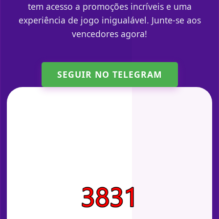
tem acesso a promoções incríveis e uma
experiência de jogo inigualável. Junte-se aos
vencedores agora!
SEGUIR NO TELEGRAM