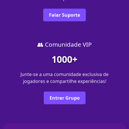
Falar Suporte
👥 Comunidade VIP
1000+
Junte-se a uma comunidade exclusiva de
jogadores e compartilhe experiências!
Entrar Grupo