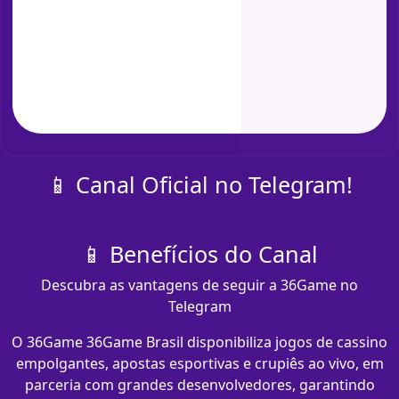
📱 Canal Oficial no Telegram!
📱 Benefícios do Canal
Descubra as vantagens de seguir a 36Game no
Telegram
O 36Game 36Game Brasil disponibiliza jogos de cassino
empolgantes, apostas esportivas e crupiês ao vivo, em
parceria com grandes desenvolvedores, garantindo