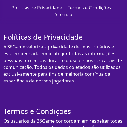
Políticas de Privacidade
Termos e Condições
Sitemap
Políticas de Privacidade
A 36Game valoriza a privacidade de seus usuários e
está empenhada em proteger todas as informações
pessoais fornecidas durante o uso de nossos canais de
comunicação. Todos os dados coletados são utilizados
exclusivamente para fins de melhoria contínua da
experiência de nossos jogadores.
Termos e Condições
Os usuários da 36Game concordam em respeitar todas