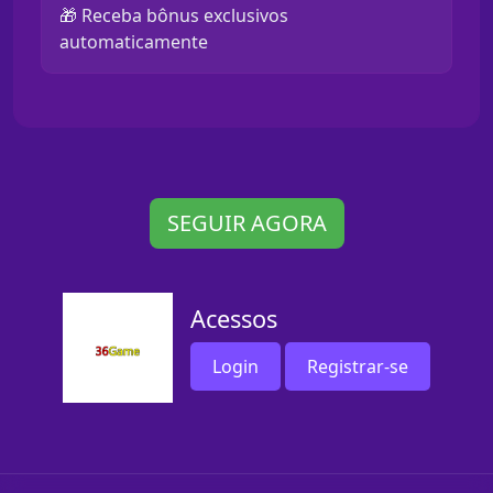
🎁 Receba bônus exclusivos
automaticamente
SEGUIR AGORA
Acessos
Login
Registrar-se