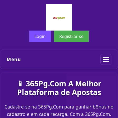
Login
Registrar-se
Menu
📱 365Pg.Com A Melhor
Plataforma de Apostas
Cadastre-se na 365Pg.Com para ganhar bônus no
cadastro e em cada recarga. Com a 365Pg.Com,