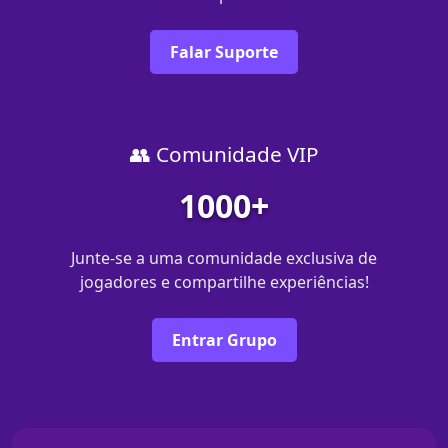
Falar Suporte
👥 Comunidade VIP
1000+
Junte-se a uma comunidade exclusiva de
jogadores e compartilhe experiências!
Entrar Grupo