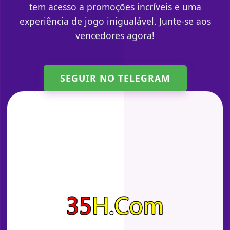
tem acesso a promoções incríveis e uma
experiência de jogo inigualável. Junte-se aos
vencedores agora!
SEGUIR NO TELEGRAM