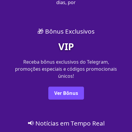
dias, por
🎁 Bônus Exclusivos
VIP
Receba bônus exclusivos do Telegram,
promoções especiais e códigos promocionais
únicos!
Ver Bônus
📢 Notícias em Tempo Real