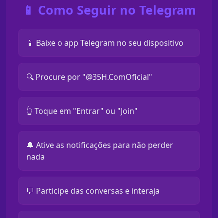
📱 Como Seguir no Telegram
📱 Baixe o app Telegram no seu dispositivo
🔍 Procure por "@35H.ComOficial"
👆 Toque em "Entrar" ou "Join"
🔔 Ative as notificações para não perder
nada
💬 Participe das conversas e interaja