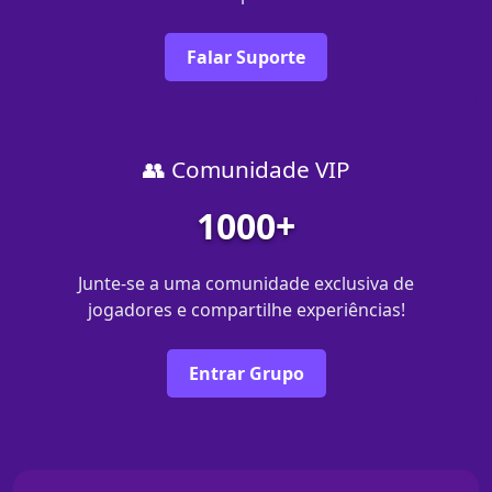
Falar Suporte
👥 Comunidade VIP
1000+
Junte-se a uma comunidade exclusiva de
jogadores e compartilhe experiências!
Entrar Grupo