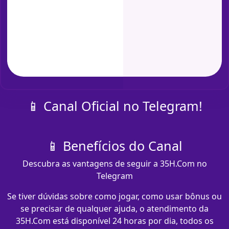
📱 Canal Oficial no Telegram!
📱 Benefícios do Canal
Descubra as vantagens de seguir a 35H.Com no
Telegram
Se tiver dúvidas sobre como jogar, como usar bônus ou
se precisar de qualquer ajuda, o atendimento da
35H.Com está disponível 24 horas por dia, todos os