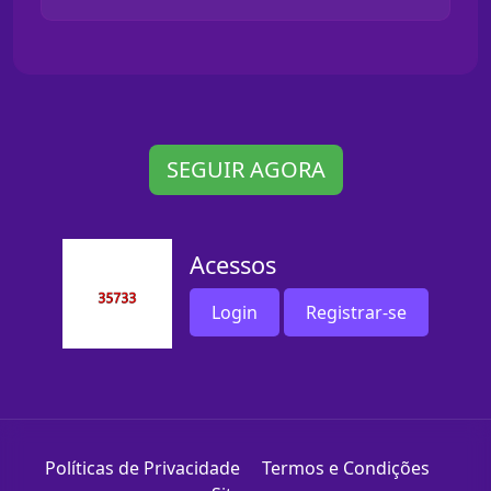
SEGUIR AGORA
Acessos
Login
Registrar-se
Políticas de Privacidade
Termos e Condições