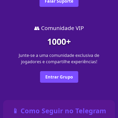
Falar Suporte
👥 Comunidade VIP
1000+
Junte-se a uma comunidade exclusiva de
jogadores e compartilhe experiências!
Entrar Grupo
📱 Como Seguir no Telegram