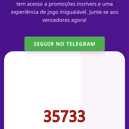
tem acesso a promoções incríveis e uma
experiência de jogo inigualável. Junte-se aos
vencedores agora!
SEGUIR NO TELEGRAM