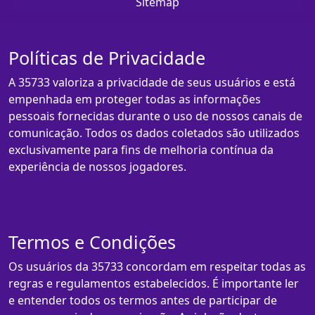
Sitemap
Políticas de Privacidade
A 35733 valoriza a privacidade de seus usuários e está
empenhada em proteger todas as informações
pessoais fornecidas durante o uso de nossos canais de
comunicação. Todos os dados coletados são utilizados
exclusivamente para fins de melhoria contínua da
experiência de nossos jogadores.
Termos e Condições
Os usuários da 35733 concordam em respeitar todas as
regras e regulamentos estabelecidos. É importante ler
e entender todos os termos antes de participar de