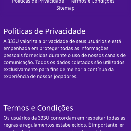
Políticas de Privacidade
Termos e Condições
Sitemap
Políticas de Privacidade
A 333U valoriza a privacidade de seus usuários e está
empenhada em proteger todas as informações
pessoais fornecidas durante o uso de nossos canais de
comunicação. Todos os dados coletados são utilizados
exclusivamente para fins de melhoria contínua da
experiência de nossos jogadores.
Termos e Condições
Os usuários da 333U concordam em respeitar todas as
regras e regulamentos estabelecidos. É importante ler