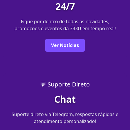
24/7
Fique por dentro de todas as novidades,
promoções e eventos da 333U em tempo real!
Ver Notícias
💬 Suporte Direto
Chat
Suporte direto via Telegram, respostas rápidas e
atendimento personalizado!