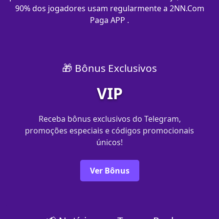
90% dos jogadores usam regularmente a 2NN.Com
Paga APP .
🎁 Bônus Exclusivos
VIP
Receba bônus exclusivos do Telegram,
promoções especiais e códigos promocionais
únicos!
Ver Bônus