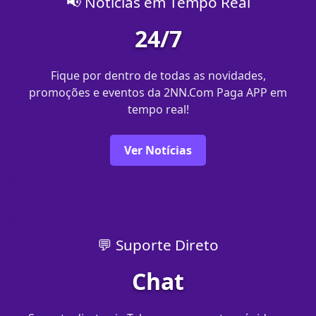
📢 Notícias em Tempo Real
24/7
Fique por dentro de todas as novidades,
promoções e eventos da 2NN.Com Paga APP em
tempo real!
Ver Notícias
💬 Suporte Direto
Chat