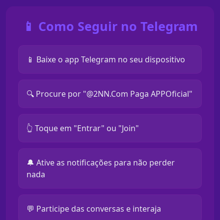
📱 Como Seguir no Telegram
📱 Baixe o app Telegram no seu dispositivo
🔍 Procure por "@2NN.Com Paga APPOficial"
👆 Toque em "Entrar" ou "Join"
🔔 Ative as notificações para não perder
nada
💬 Participe das conversas e interaja