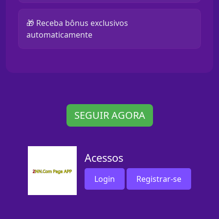
🎁 Receba bônus exclusivos
automaticamente
SEGUIR AGORA
Acessos
Login
Registrar-se