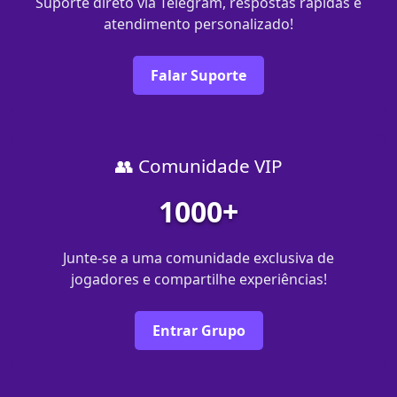
Suporte direto via Telegram, respostas rápidas e
atendimento personalizado!
Falar Suporte
👥 Comunidade VIP
1000+
Junte-se a uma comunidade exclusiva de
jogadores e compartilhe experiências!
Entrar Grupo