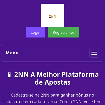
Login
Registrar-se
Menu
📱 2NN A Melhor Plataforma
de Apostas
Cadastre-se na 2NN para ganhar bônus no
cadastro e em cada recarga. Com a 2NN, você tem