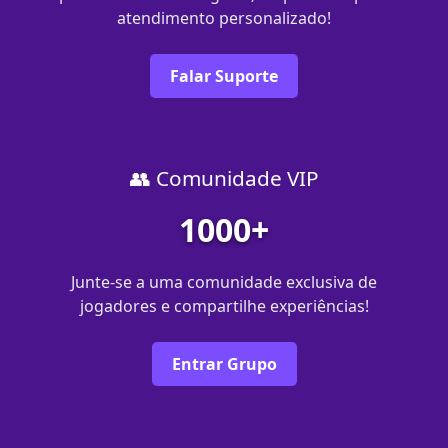
atendimento personalizado!
Falar Suporte
👥 Comunidade VIP
1000+
Junte-se a uma comunidade exclusiva de
jogadores e compartilhe experiências!
Entrar Grupo