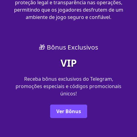
proteção legal e transparência nas operações,
permitindo que os jogadores desfrutem de um
ambiente de jogo seguro e confiável.
🎁 Bônus Exclusivos
VIP
Receba bônus exclusivos do Telegram,
promoções especiais e códigos promocionais
únicos!
Ver Bônus