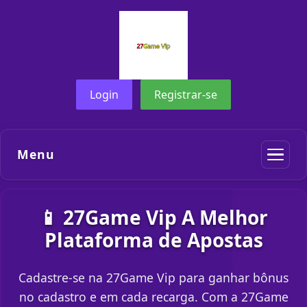
Login
Registrar-se
Menu
📱 27Game Vip A Melhor
Plataforma de Apostas
Cadastre-se na 27Game Vip para ganhar bônus
no cadastro e em cada recarga. Com a 27Game