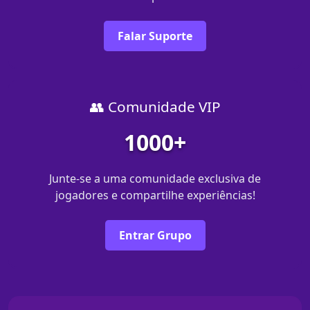
Falar Suporte
👥 Comunidade VIP
1000+
Junte-se a uma comunidade exclusiva de
jogadores e compartilhe experiências!
Entrar Grupo