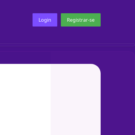
Login
Registrar-se