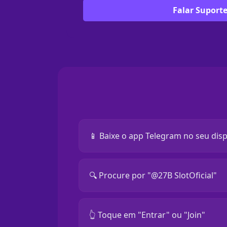
Falar Suport
📱 Baixe o app Telegram no seu disp
🔍 Procure por "@27B SlotOficial"
👆 Toque em "Entrar" ou "Join"