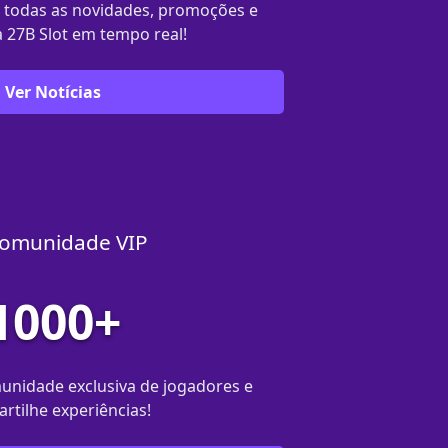
e todas as novidades, promoções e
 27B Slot em tempo real!
Ver Notícias
Comunidade VIP
1000+
unidade exclusiva de jogadores e
rtilhe experiências!