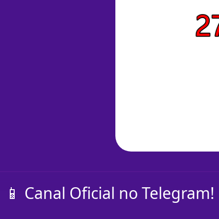
📱 Canal Oficial no Telegram!