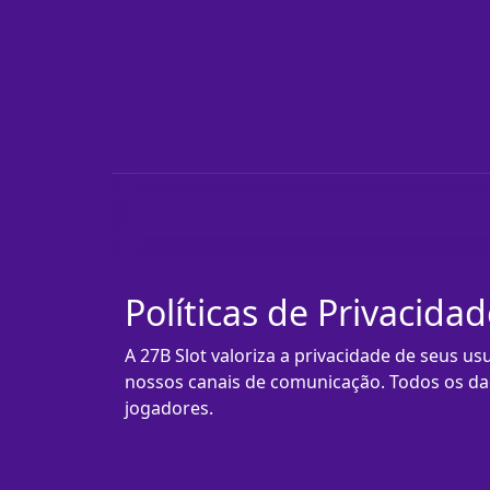
Políticas de Privacida
A 27B Slot valoriza a privacidade de seus 
nossos canais de comunicação. Todos os dad
jogadores.