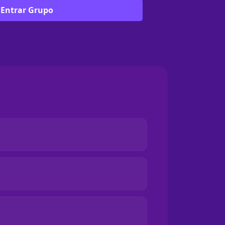
Entrar Grupo