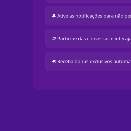
🔔 Ative as notificações para não p
💬 Participe das conversas e interaj
🎁 Receba bônus exclusivos autom