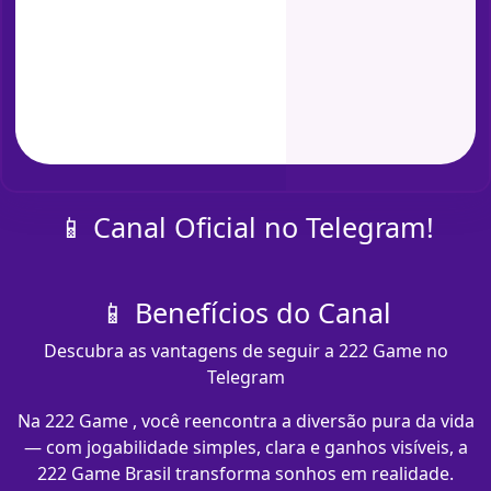
📱 Canal Oficial no Telegram!
📱 Benefícios do Canal
Descubra as vantagens de seguir a 222 Game no
Telegram
Na 222 Game , você reencontra a diversão pura da vida
— com jogabilidade simples, clara e ganhos visíveis, a
222 Game Brasil transforma sonhos em realidade.