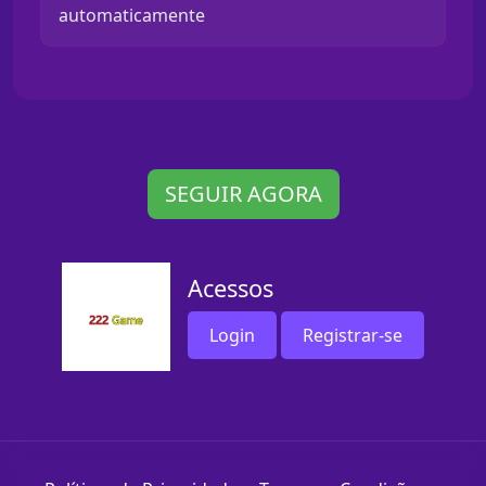
automaticamente
SEGUIR AGORA
Acessos
Login
Registrar-se