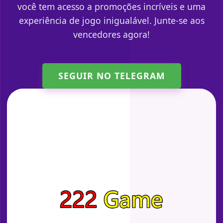
você tem acesso a promoções incríveis e uma
experiência de jogo inigualável. Junte-se aos
vencedores agora!
SEGUIR NO TELEGRAM