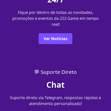
Fique por dentro de todas as novidades,
promoções e eventos da 222 Game em tempo
real!
Ver Notícias
💬 Suporte Direto
Chat
Suporte direto via Telegram, respostas rápidas e
atendimento personalizado!