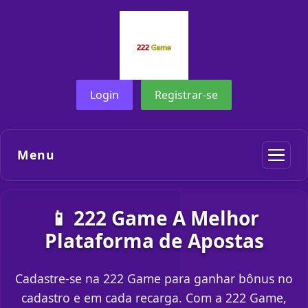
Login
Registrar-se
Menu
📱 222 Game A Melhor
Plataforma de Apostas
Cadastre-se na 222 Game para ganhar bônus no
cadastro e em cada recarga. Com a 222 Game,