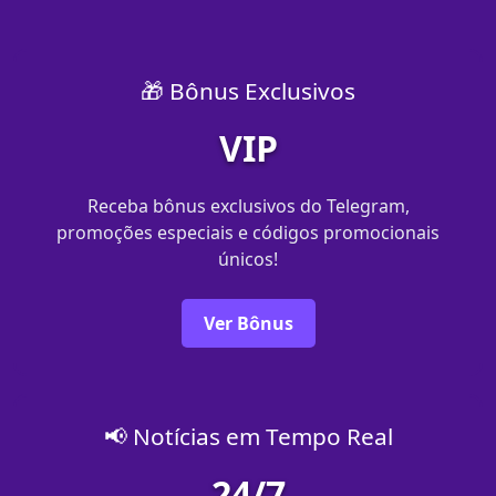
🎁 Bônus Exclusivos
VIP
Receba bônus exclusivos do Telegram,
promoções especiais e códigos promocionais
únicos!
Ver Bônus
📢 Notícias em Tempo Real
24/7